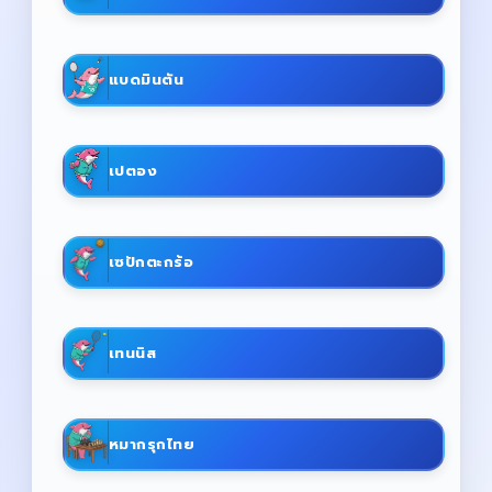
แบดมินตัน
เปตอง
เซปักตะกร้อ
เทนนิส
หมากรุกไทย